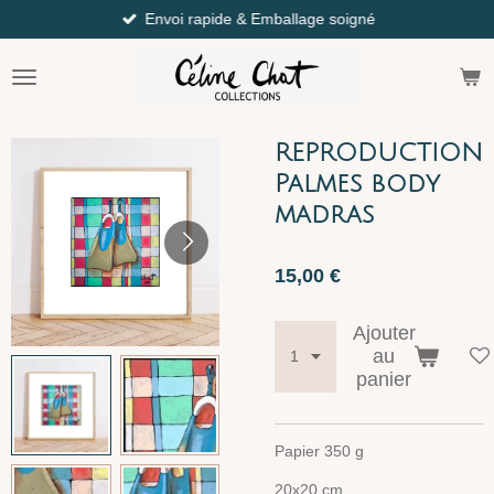
Envoi rapide & Emballage soigné
Passer
au
contenu
principal
REPRODUCTION
Palmes body
madras
15,00 €
Ajouter
au
panier
Papier 350 g
20x20 cm