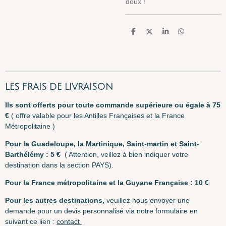
doux !
P
P
P
P
a
a
a
a
r
r
r
r
t
t
t
t
a
a
a
a
g
g
g
g
e
e
e
e
r
r
r
r
LES FRAIS DE LIVRAISON
I
ls sont offerts pour toute commande supérieure ou égale à 75
€
( offre valable pour les Antilles Françaises et la France
Métropolitaine )
Pour la Guadeloupe, la Martinique, Saint-martin et Saint-
Barthélémy : 5 €
( Attention, veillez à bien indiquer votre
destination dans la section PAYS).
Pour la France métropolitaine et la Guyane F
rançaise : 10 €
Pour les autres destinations,
veuillez nous envoyer une
demande pour un devis personnalisé via notre formulaire en
suivant ce lien :
contact