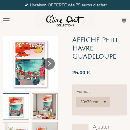
Livraison OFFERTE dès 75 euros d'achat
Passer
au
contenu
principal
AFFICHE Petit
Havre
Guadeloupe
25,00 €
Format
Ajouter