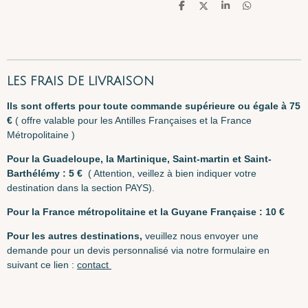
P
P
P
P
a
a
a
a
r
r
r
r
t
t
t
t
a
a
a
a
g
g
g
g
e
e
e
e
r
r
r
r
LES FRAIS DE LIVRAISON
I
ls sont offerts pour toute commande supérieure ou égale à 75
€
( offre valable pour les Antilles Françaises et la France
Métropolitaine )
Pour la Guadeloupe, la Martinique, Saint-martin et Saint-
Barthélémy : 5 €
( Attention, veillez à bien indiquer votre
destination dans la section PAYS).
Pour la France métropolitaine et la Guyane F
rançaise : 10 €
Pour les autres destinations,
veuillez nous envoyer une
demande pour un devis personnalisé via notre formulaire en
suivant ce lien :
contact