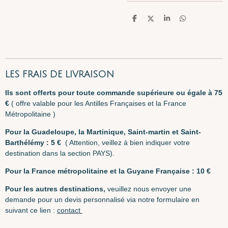
P
P
P
P
a
a
a
a
r
r
r
r
t
t
t
t
a
a
a
a
g
g
g
g
e
e
e
e
r
r
r
r
LES FRAIS DE LIVRAISON
I
ls sont offerts pour toute commande supérieure ou égale à 75
€
( offre valable pour les Antilles Françaises et la France
Métropolitaine )
Pour la Guadeloupe, la Martinique, Saint-martin et Saint-
Barthélémy : 5 €
( Attention, veillez à bien indiquer votre
destination dans la section PAYS).
Pour la France métropolitaine et la Guyane F
rançaise : 10 €
Pour les autres destinations,
veuillez nous envoyer une
demande pour un devis personnalisé via notre formulaire en
suivant ce lien :
contact