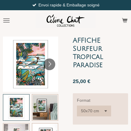
Envoi rapide & Emballage soigné
Passer
au
contenu
principal
AFFICHE
Surfeur
Tropical
Paradise
25,00 €
Format