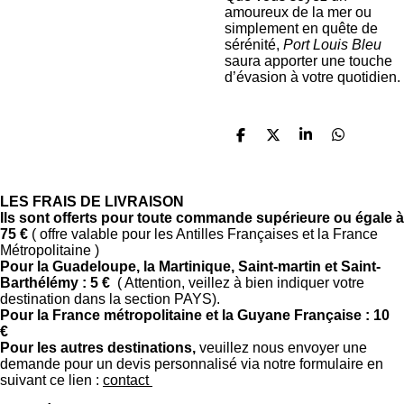
amoureux de la mer ou
simplement en quête de
sérénité,
Port Louis Bleu
saura apporter une touche
d’évasion à votre quotidien.
P
P
P
P
a
a
a
a
r
r
r
r
t
t
t
t
a
a
a
a
LES FRAIS DE LIVRAISON
g
g
g
g
I
ls sont offerts pour toute commande supérieure ou égale à
e
e
e
e
75 €
( offre valable pour les Antilles Françaises et la France
r
r
r
r
Métropolitaine )
Pour la Guadeloupe, la Martinique, Saint-martin et Saint-
Barthélémy : 5 €
( Attention, veillez à bien indiquer votre
destination dans la section PAYS).
Pour la France métropolitaine et la Guyane F
rançaise : 10
€
Pour les autres destinations,
veuillez nous envoyer une
demande pour un devis personnalisé via notre formulaire en
suivant ce lien :
contact