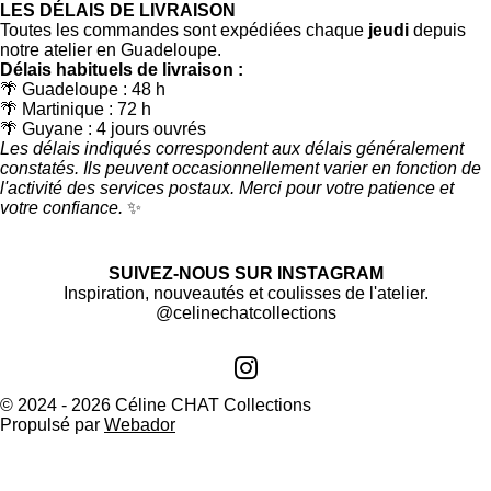
LES DÉLAIS DE LIVRAISON
Toutes les commandes sont expédiées chaque
jeudi
depuis
notre atelier en Guadeloupe.
Délais habituels de livraison :
🌴 Guadeloupe : 48 h
🌴 Martinique : 72 h
🌴 Guyane : 4 jours ouvrés
Les délais indiqués correspondent aux délais généralement
constatés. Ils peuvent occasionnellement varier en fonction de
l'activité des services postaux. Merci pour votre patience et
votre confiance.
✨
SUIVEZ-NOUS SUR INSTAGRAM
Inspiration, nouveautés et coulisses de l'atelier.
@celinechatcollections
I
n
© 2024 - 2026 Céline CHAT Collections
Propulsé par
Webador
s
t
a