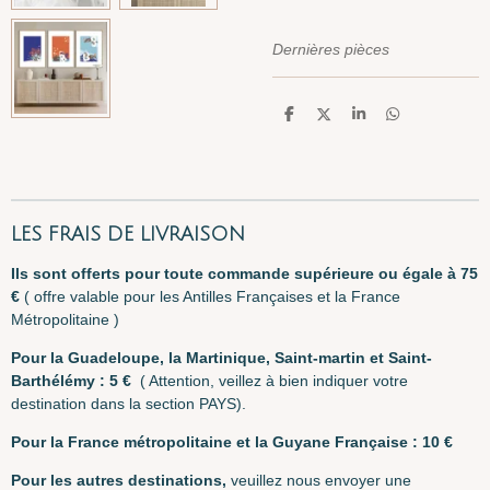
Dernières pièces
P
P
P
P
a
a
a
a
r
r
r
r
t
t
t
t
a
a
a
a
g
g
g
g
e
e
e
e
r
r
r
r
LES FRAIS DE LIVRAISON
I
ls sont offerts pour toute commande supérieure ou égale à 75
€
( offre valable pour les Antilles Françaises et la France
Métropolitaine )
Pour la Guadeloupe, la Martinique, Saint-martin et Saint-
Barthélémy : 5 €
( Attention, veillez à bien indiquer votre
destination dans la section PAYS).
Pour la France métropolitaine et la Guyane F
rançaise : 10 €
Pour les autres destinations,
veuillez nous envoyer une