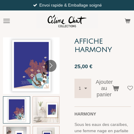
Envoi rapide & Emballage soigné
Passer
au
contenu
principal
AFFICHE
HARMONY
25,00 €
Ajouter
au
panier
HARMONY
Sous les eaux des caraïbes,
une femme nage en parfaite