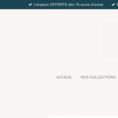
Livraison OFFERTE dès 75 euros d'achat
Passer
au
contenu
principal
ACCEUIL
NOS COLLECTIONS