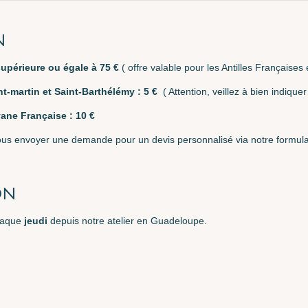
N
upérieure ou égale à 75 €
( offre valable pour les Antilles Françaises
nt-martin et Saint-Barthélémy : 5 €
( Attention, veillez à bien indique
yane F
rançaise : 10 €
ous envoyer une demande pour un devis personnalisé via notre formulai
ON
haque
jeudi
depuis notre atelier en Guadeloupe.