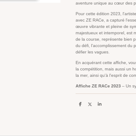
aventure unique au cœur des p
Pour cette édition 2023, l'artist
avec ZE RACe, a capturé l'ess
œuvre vibrante et pleine de sym
majestueux et intemporel, est m
de la course, représente bien pl
du défi, l'accomplissement du pa
défier les vagues.
En acquérant cette affiche, vo
la compétition, mais aussi un 
la mer, ainsi qu'à l'esprit de c
Affiche ZE RACe 2023
– Un sy
P
P
P
a
a
a
r
r
r
t
t
t
a
a
a
g
g
g
e
e
e
r
r
r