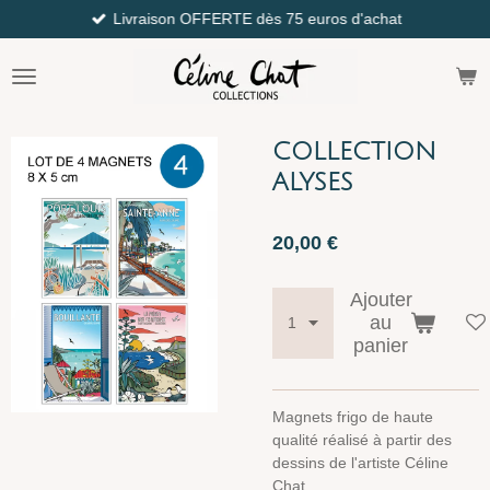
Livraison OFFERTE dès 75 euros d'achat
Passer
au
contenu
principal
COLLECTION
ALYSES
20,00 €
Ajouter
au
panier
Magnets frigo de haute
qualité réalisé à partir des
dessins de l'artiste Céline
Chat