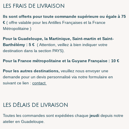
e
e
e
e
r
r
r
r
LES FRAIS DE LIVRAISON
I
ls sont offerts pour toute commande supérieure ou égale à 75
€
( offre valable pour les Antilles Françaises et la France
Métropolitaine )
Pour la Guadeloupe, la Martinique, Saint-martin et Saint-
Barthélémy : 5 €
( Attention, veillez à bien indiquer votre
destination dans la section PAYS).
Pour la France métropolitaine et la Guyane F
rançaise : 10 €
Pour les autres destinations,
veuillez nous envoyer une
demande pour un devis personnalisé via notre formulaire en
suivant ce lien :
contact
LES DÉLAIS DE LIVRAISON
Toutes les commandes sont expédiées chaque
jeudi
depuis notre
atelier en Guadeloupe.