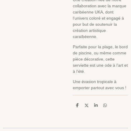
collaboration avec la marque
caribéenne UKA, dont
l’univers coloré et engagé à
pour but de soutenuir la
création artistique
caraïbéenne.
Parfaite pour la plage, le bord
de piscine, ou même comme
pièce décorative, cette
serviette est une ode à l’art et
à l’été.
Une évasion tropicale à
emporter partout avec vous !
P
P
P
P
a
a
a
a
r
r
r
r
t
t
t
t
a
a
a
a
g
g
g
g