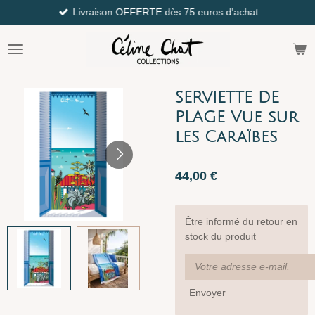
Livraison OFFERTE dès 75 euros d'achat
Passer
au
contenu
principal
SERVIETTE DE
PLAGE Vue sur
les Caraïbes
44,00 €
Être informé du retour en
stock du produit
Envoyer